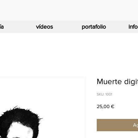
ía
vídeos
portafolio
inf
Muerte digi
SKU: 1001
Precio
25,00 €
Ag