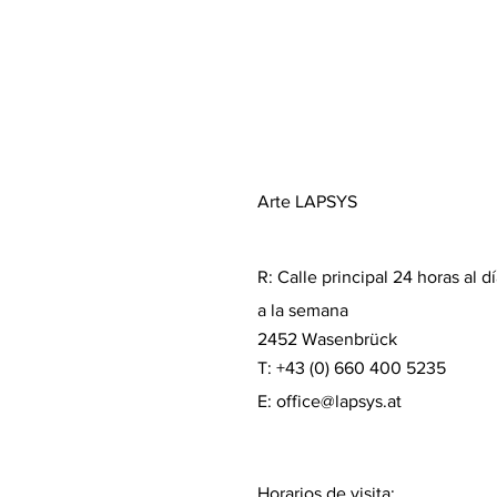
Arte LAPSYS
R:
Calle principal 24 horas al dí
a la semana
2452 Wasenbrück
T: +43 (0) 660 400 5235
E:
office@lapsys.at
Horarios de visita: