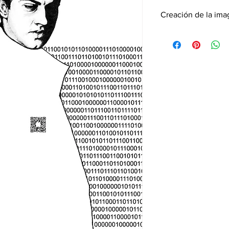
Creación de la im
Primero dibujé al ho
carboncillo. Luego 
intentos sobre cómo p
tema de la "Era digita
llega hasta el cuello...
El texto que nos llega
en la imagen está tra
Nuestro cuerpo es hu
están trabajando. Esta
Anhelamos... no sab
Pero tenemos el pres
aquí. Vemos nuestro
profundo cansancio. 
recordarlo.
Es demasiado.