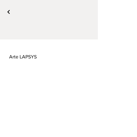
Arte LAPSYS
R:
Calle principal 24 horas al día, 7
días a la semana
2452 Wasenbrück
T:
+43 (0) 660 400 5235
E:
office@lapsys.at
Horarios de visita:
solo con cita previa